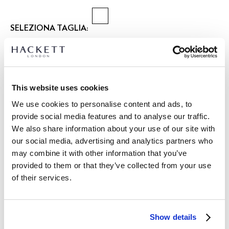
SELEZIONA TAGLIA:
XS
S
M
L
XL
XXL
3XL
modello indossa:
M
|
L’altezza del modello è di:
1.89 m
This website uses cookies
guida alle taglie
We use cookies to personalise content and ads, to
provide social media features and to analyse our traffic.
DETTAGLI PRODOTTO
We also share information about your use of our site with
SPEDIZIONE E RESI
our social media, advertising and analytics partners who
DESCRIZIONE
may combine it with other information that you’ve
HM5600124
Spedizione e restituzione gratuite
provided to them or that they’ve collected from your use
- Hackett London
of their services.
Consegna gratuita Click & Collect in negozio in 1-2 giorni
- Fit Classico
lavorativi
- Tessuto piqué tinto in capo.
- Patta con tre bottoni
ISCRIVITI ORA
e goditi uno sconto del 10% sul tuo primo
Show details
- Presenta un ricamo tono su tono di bombetta e ombrello
acquisto