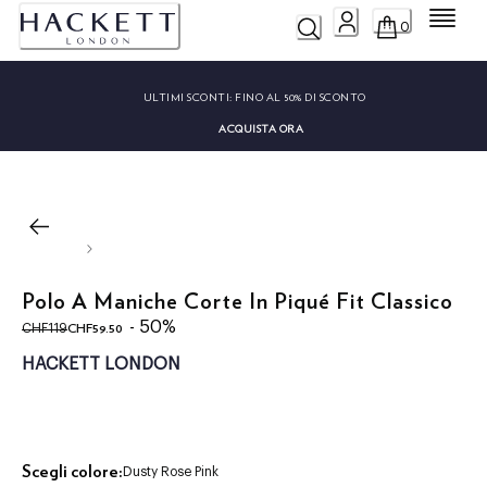
Menu
0
ULTIMI SCONTI:
FINO AL 50% DI SCONTO
ACQUISTA ORA
Polo A Maniche Corte In Piqué Fit Classico
original price CHF119
current price CHF59.50
- 50%
CHF59.50
CHF119
HACKETT LONDON
Scegli colore:
Dusty Rose Pink