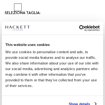
SELEZIONA TAGLIA:
36
38
40
42
44
46
48
Seleziona Lunghezza:
REGOLARE
This website uses cookies
modello indossa:
40 R
|
We use cookies to personalise content and ads, to
L’altezza del modello è di:
1.85 m
provide social media features and to analyse our traffic.
guida alle taglie
We also share information about your use of our site with
our social media, advertising and analytics partners who
DETTAGLI PRODOTTO
may combine it with other information that you’ve
SPEDIZIONE E RESI
provided to them or that they’ve collected from your use
DESCRIZIONE
of their services.
HM450551
Spedizione e restituzione gratuite
Classica giacca da sera realizzata in velluto di cotone
Consegna gratuita Click & Collect in negozio in 1-2 giorni
elasticizzato. Presenta un collo in raso, tasche a filetto in
Show details
lavorativi