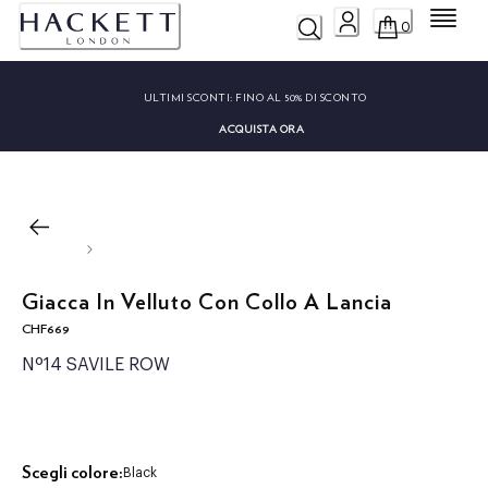
Menu
0
ULTIMI SCONTI:
FINO AL 50% DI SCONTO
ACQUISTA ORA
Giacca In Velluto Con Collo A Lancia
CHF669
current price CHF669
Nº14 SAVILE ROW
Scegli colore:
Black