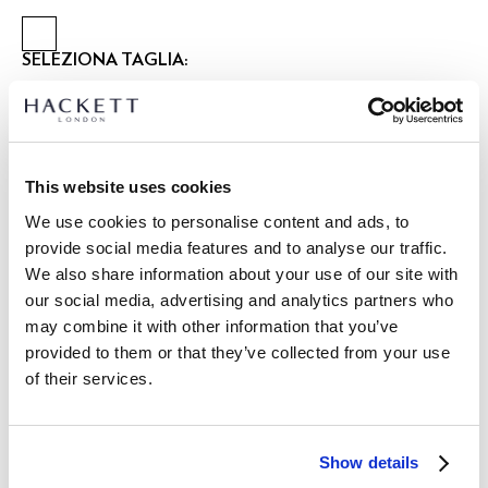
SELEZIONA TAGLIA:
XS
S
M
L
XL
XXL
3XL
modello indossa:
M
|
L’altezza del modello è di:
1.89 m
This website uses cookies
guida alle taglie
We use cookies to personalise content and ads, to
provide social media features and to analyse our traffic.
DETTAGLI PRODOTTO
We also share information about your use of our site with
SPEDIZIONE E RESI
our social media, advertising and analytics partners who
DESCRIZIONE
may combine it with other information that you’ve
HM5800093
Spedizione e restituzione gratuite
provided to them or that they’ve collected from your use
- Hackett Heritage
of their services.
Consegna gratuita Click & Collect in negozio in 1-2 giorni
- Felpa girocollo
lavorativi
- Grande ricamo stagionale Harry sul petto
- Maglia in spugna di cotone 100%
ISCRIVITI ORA
e goditi uno sconto del 10% sul tuo primo
Show details
acquisto