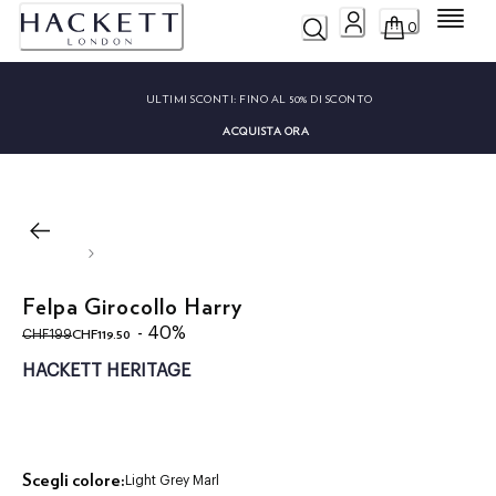
Menu
0
ULTIMI SCONTI:
FINO AL 50% DI SCONTO
ACQUISTA ORA
Felpa Girocollo Harry
original price CHF199
current price CHF119.50
- 40%
CHF119.50
CHF199
HACKETT HERITAGE
Scegli colore:
Light Grey Marl