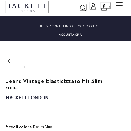
Menu
0
ULTIMI SCONTI:
FINO AL 50% DI SCONTO
ACQUISTA ORA
Jeans Vintage Elasticizzato Fit Slim
CHF159
current price CHF159
HACKETT LONDON
Scegli colore:
Denim Blue