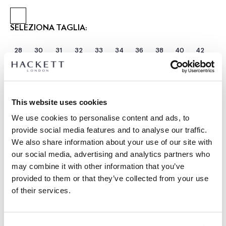
SELEZIONA TAGLIA:
28
30
31
32
33
34
36
38
40
42
Seleziona Lunghezza:
CORTO
REGOLARE
LUNGO
modello indossa:
34 R
This website uses cookies
|
We use cookies to personalise content and ads, to
L’altezza del modello è di:
1.88 m
provide social media features and to analyse our traffic.
guida alle taglie
We also share information about your use of our site with
our social media, advertising and analytics partners who
DETTAGLI PRODOTTO
may combine it with other information that you’ve
SPEDIZIONE E RESI
provided to them or that they’ve collected from your use
DESCRIZIONE
of their services.
HM212696
Spedizione e restituzione gratuite
-Hackett London
Consegna gratuita Click & Collect in negozio in 1-2 giorni
-Cotone elasticizzato
lavorativi