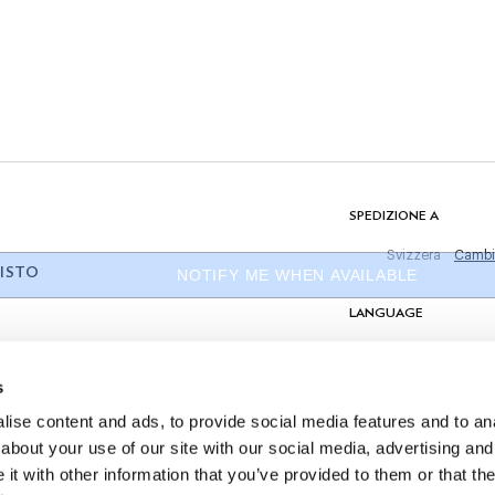
Non Lavare
Non Lavare Con Candeggina
tivi
Non Asciugare A Macchina
e
isto
Non Stirare
Lavaggio A Secco Consentito
ati,
COMPOSIZIONE
52% Lino, 48% Seta
SPEDIZIONE A
Svizzera
Cambi
ISTO
NOTIFY ME WHEN AVAILABLE
LANGUAGE
Italiano
s
CONTATTACI
ise content and ads, to provide social media features and to anal
about your use of our site with our social media, advertising and
t with other information that you’ve provided to them or that the