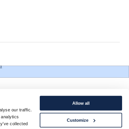
a
Allow all
yse our traffic.
 analytics
Customize
y’ve collected