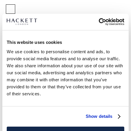
SELEZIONA TAGLIA:
TAGLIA UNICA
This website uses cookies
Dimensions:
53.2 cm x 79.6 cm x 33.8 cm
We use cookies to personalise content and ads, to
guida alle taglie
provide social media features and to analyse our traffic.
We also share information about your use of our site with
DETTAGLI PRODOTTO
our social media, advertising and analytics partners who
may combine it with other information that you’ve
SPEDIZIONE E RESI
DESCRIZIONE
provided to them or that they’ve collected from your use
HM1400004
of their services.
Spedizione e restituzione gratuite
Una delle valigie più grandi che troverai, con la capacità
Consegna gratuita Click & Collect in negozio in 1-2 giorni
necessaria per viaggi prolungati. Le ruote girevoli a 360° e un
lavorativi
guscio in policarbonato resistente assicurano che la Grande
Show details
Valigia da Stiva sia un piacere da viaggiare.
ISCRIVITI ORA
e goditi uno sconto del 10% sul tuo primo
acquisto
Specifiche