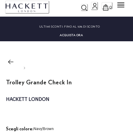
Menu
0
ULTIMI SCONTI:
FINO AL 50% DI SCONTO
ACQUISTA ORA
Trolley Grande Check In
HACKETT LONDON
Scegli colore:
Navy/brown