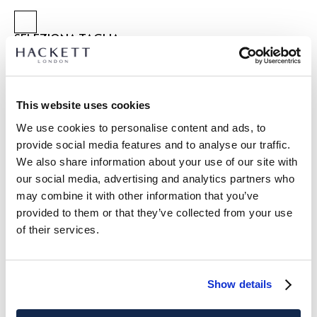
SELEZIONA TAGLIA:
TAGLIA UNICA
Dimensions:
180 cm x 45 cm
This website uses cookies
We use cookies to personalise content and ads, to
provide social media features and to analyse our traffic.
DETTAGLI PRODOTTO
We also share information about your use of our site with
SPEDIZIONE E RESI
our social media, advertising and analytics partners who
DESCRIZIONE
may combine it with other information that you’ve
HM0400079
Spedizione e restituzione gratuite
provided to them or that they’ve collected from your use
-Hackett London
of their services.
Consegna gratuita Click & Collect in negozio in 1-2 giorni
-Elegante sciarpa realizzata in un morbido e leggero tessuto
lavorativi
misto lino-cotone
-Motivo a spina di pesce versatile e discreto, che le
ISCRIVITI ORA
e goditi uno sconto del 10% sul tuo primo
Show details
conferisce un fascino sofisticato ma casual
acquisto
-Presenta bordi leggermente sfrangiati, aggiungendo un