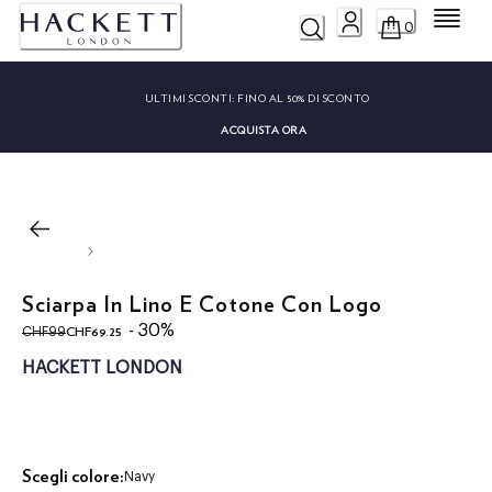
Menu
0
ULTIMI SCONTI:
FINO AL 50% DI SCONTO
ACQUISTA ORA
Sciarpa In Lino E Cotone Con Logo
original price CHF99
current price CHF69.25
- 30%
CHF69.25
CHF99
HACKETT LONDON
Scegli colore:
Navy