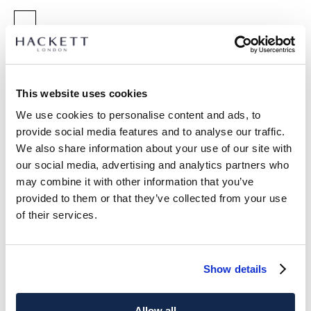
SELEZIONA TAGLIA:
K02
K03
K05
K07
Y09
Y11
Y13
Y15
This website uses cookies
guida alle taglie
We use cookies to personalise content and ads, to
provide social media features and to analyse our traffic.
DETTAGLI PRODOTTO
We also share information about your use of our site with
SPEDIZIONE E RESI
our social media, advertising and analytics partners who
DESCRIZIONE
may combine it with other information that you’ve
HK7000008
Spedizione e restituzione gratuite
provided to them or that they’ve collected from your use
- Hackett London
of their services.
Consegna gratuita Click & Collect in negozio in 1-2 giorni
- Maglione girocollo fit classico
lavorativi
- Design moderno a maglia a nido d'ape
- Collo, polsini e orlo a coste
ISCRIVITI ORA
e goditi uno sconto del 10% sul tuo primo
Show details
- Logo tono su tono discreto sul petto sinistro
acquisto
CURA DEL CAPO
Allow all