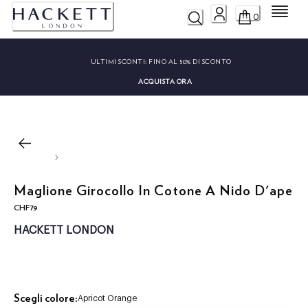
Menu
0
ULTIMI SCONTI:
FINO AL 50% DI SCONTO
ACQUISTA ORA
Maglione Girocollo In Cotone A Nido D'ape
CHF79
current price CHF79
HACKETT LONDON
Scegli colore:
Apricot Orange