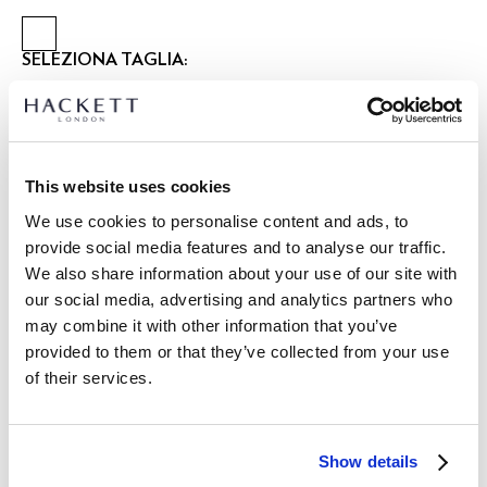
SELEZIONA TAGLIA:
XS
S
M
L
XL
XXL
3XL
modello indossa:
M
|
L’altezza del modello è di:
1.90 m
This website uses cookies
guida alle taglie
We use cookies to personalise content and ads, to
provide social media features and to analyse our traffic.
DETTAGLI PRODOTTO
We also share information about your use of our site with
SPEDIZIONE E RESI
our social media, advertising and analytics partners who
DESCRIZIONE
may combine it with other information that you’ve
HM5500019
Spedizione e restituzione gratuite
provided to them or that they’ve collected from your use
- Hackett London
of their services.
Consegna gratuita Click & Collect in negozio in 1-2 giorni
- Polo a Manica Lunga Fit Classico
lavorativi
- Patta con tre bottoni
- Presenta un ricamo tono su tono di bombetta e ombrello
ISCRIVITI ORA
e goditi uno sconto del 10% sul tuo primo
Show details
sulla parte sinistra del petto
acquisto