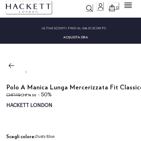
Menu
0
ULTIMI SCONTI:
FINO AL 50% DI SCONTO
ACQUISTA ORA
Polo A Manica Lunga Mercerizzata Fit Classic
original price CHF149
current price CHF74.50
- 50%
CHF74.50
CHF149
HACKETT LONDON
Scegli colore:
Dusty Blue