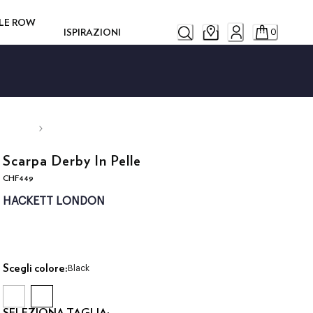
ILE ROW
ISPIRAZIONI
0
Scarpa Derby In Pelle
CHF449
current price CHF449
HACKETT LONDON
Scegli colore:
Black
SELEZIONA TAGLIA: