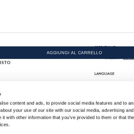
Non Lavare
Non Lavare Con Candeggina
tivi
Non Asciugare A Macchina
isto
Non Stirare
Non Lavare A Secco
COMPOSIZIONE
SPEDIZIONE A
AGGIUNGI AL CARRELLO
100% PELLE BOVINA
Svizzera
Cambi
ISTO
LANGUAGE
Italiano
s
CONTATTACI
ise content and ads, to provide social media features and to anal
about your use of our site with our social media, advertising and
t with other information that you’ve provided to them or that the
ices.