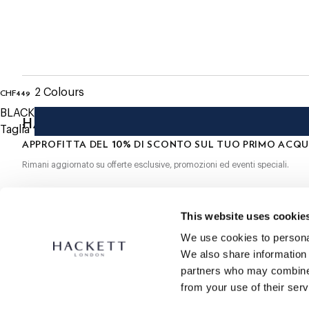
Spedizione e restituzione gratuite
- Collezione Hackett x Cheaney
Consegna gratuita Click & Collect in negozio in 1-2 giorni lavora
- Scarpe Derby foderate in pelle di vitello
- Chiusura con lacci a 5 fori
ISCRIVITI ORA
e goditi uno sconto del 10% sul tuo primo acqu
- Suola in gomma cucita Goodyear
- Fatte a mano nel Northamptonshire, Inghilterra
2
Colours
CHF449
current price CHF449
BLACK
HACKETT NEWSLETTER
Taglia
10%
APPROFITTA DEL
DI SCONTO SUL TUO PRIMO ACQU
Rimani aggiornato su offerte esclusive, promozioni ed eventi speciali.
*
E-mail
This website uses cookie
We use cookies to personal
We also share information 
partners who may combine i
from your use of their serv