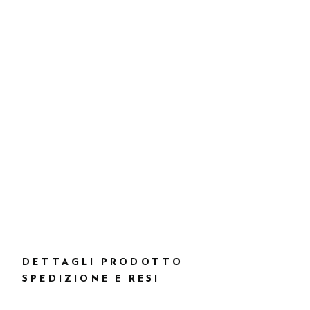
DETTAGLI PRODOTTO
SPEDIZIONE E RESI
DESCRIZIONE
HMS21337