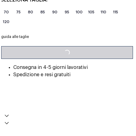
70
75
80
85
90
95
100
105
110
115
120
guida alle taglie
LOADING...
Consegna in 4-5 giorni lavorativi
Spedizione e resi gratuiti