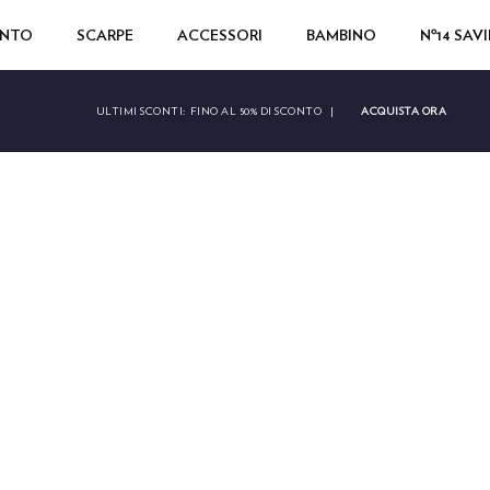
ENTO
SCARPE
ACCESSORI
BAMBINO
Nº14 SAV
ACQUISTA ORA
ULTIMI SCONTI:
FINO AL 50% DI SCONTO
|