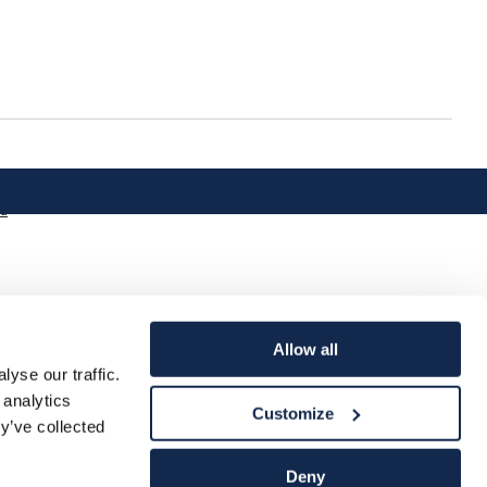
a
Allow all
yse our traffic.
 analytics
Customize
y’ve collected
Deny