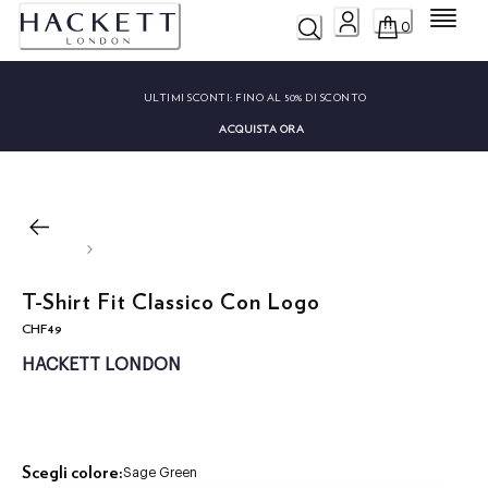
Menu
0
ULTIMI SCONTI:
FINO AL 50% DI SCONTO
ACQUISTA ORA
T-Shirt Fit Classico Con Logo
CHF49
current price CHF49
HACKETT LONDON
Scegli colore:
Sage Green