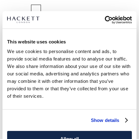
SELEZIONA TAGLIA:
K02
K03
K05
K07
Y09
Y11
Y13
Y15
This website uses cookies
guida alle taglie
We use cookies to personalise content and ads, to
provide social media features and to analyse our traffic.
DETTAGLI PRODOTTO
We also share information about your use of our site with
SPEDIZIONE E RESI
our social media, advertising and analytics partners who
DESCRIZIONE
may combine it with other information that you’ve
HK5000020
Spedizione e restituzione gratuite
provided to them or that they’ve collected from your use
- Hackett London
of their services.
Consegna gratuita Click & Collect in negozio in 1-2 giorni
- T-shirt fit classico
lavorativi
- 100% cotone
- Dettaglio logo stampato
ISCRIVITI ORA
e goditi uno sconto del 10% sul tuo primo
Show details
acquisto
CURA DEL CAPO
Lavatrice 30c
Allow all