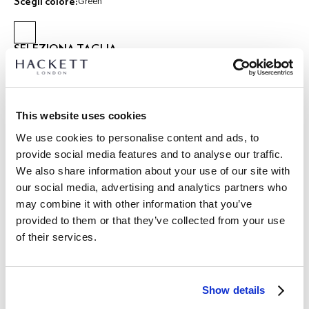
Scegli colore:
Green
SELEZIONA TAGLIA:
XS
S
M
L
XL
XXL
modello indossa:
M
|
This website uses cookies
L’altezza del modello è di:
1.86 m
We use cookies to personalise content and ads, to
guida alle taglie
provide social media features and to analyse our traffic.
We also share information about your use of our site with
DETTAGLI PRODOTTO
our social media, advertising and analytics partners who
SPEDIZIONE E RESI
may combine it with other information that you’ve
DESCRIZIONE
provided to them or that they’ve collected from your use
HM3010536
Spedizione e restituzione gratuite
of their services.
- Hackett London
Consegna gratuita Click & Collect in negozio in 1-2 giorni
- Design fit sartoriale per un look strutturato e raffinato
lavorativi
- Collo Kent cutaway, un segno distintivo degli stili classici di
Show details
camicie Hackett
ISCRIVITI ORA
e goditi uno sconto del 10% sul tuo primo
- Abbottonatura applicata per un look più casual