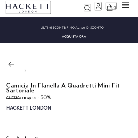
Menu
0
ULTIMI SCONTI:
FINO AL 50% DI SCONTO
ACQUISTA ORA
Camicia In Flanella A Quadretti Mini Fit
Sartoriale
original price CHF139
current price CHF69.50
- 50%
CHF69.50
CHF139
HACKETT LONDON