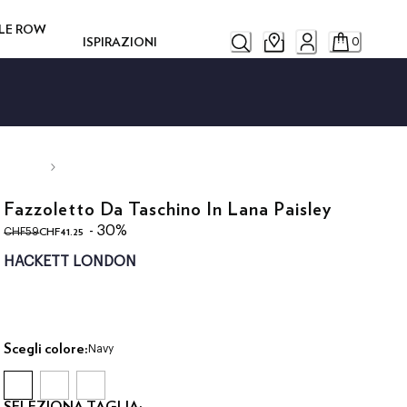
ILE ROW
ISPIRAZIONI
0
Fazzoletto Da Taschino In Lana Paisley
original price CHF59
current price CHF41.25
- 30%
CHF41.25
CHF59
HACKETT LONDON
Scegli colore:
Navy
SELEZIONA TAGLIA: