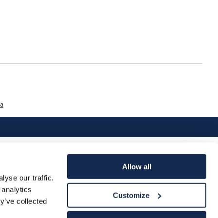
a
Allow all
yse our traffic.
 analytics
Customize
y’ve collected