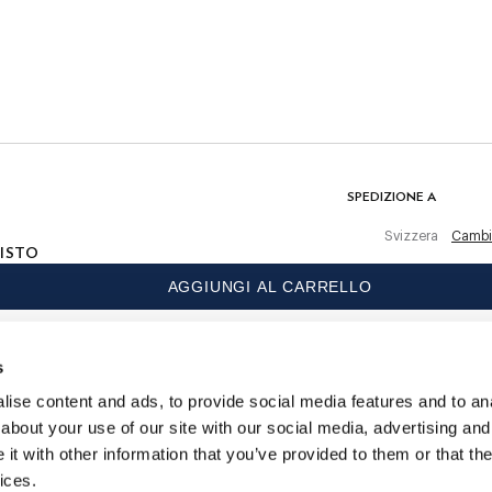
Non Lavare
Non Lavare Con Candeggina
tivi
Non Asciugare A Macchina
isto
Non Stirare
Lavaggio A Secco Consentito
 un
COMPOSIZIONE
basso
100% Lana
SPEDIZIONE A
Svizzera
Cambi
ISTO
AGGIUNGI AL CARRELLO
LANGUAGE
Italiano
s
CONTATTACI
ise content and ads, to provide social media features and to anal
about your use of our site with our social media, advertising and
t with other information that you’ve provided to them or that the
ices.