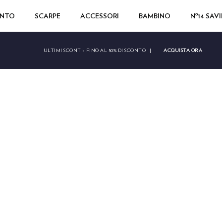
ENTO
SCARPE
ACCESSORI
BAMBINO
Nº14 SAV
ACQUISTA ORA
ULTIMI SCONTI:
FINO AL 50% DI SCONTO
|