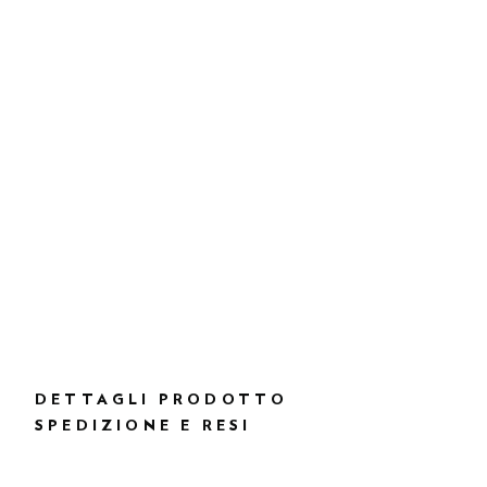
DETTAGLI PRODOTTO
SPEDIZIONE E RESI
DESCRIZIONE
HM0100044
Spedizione e restituzione gratuite