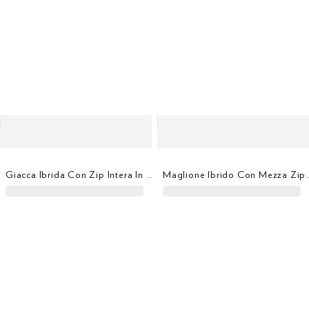
Giacca Ibrida Con Zip Intera In Lana Merino Lavorata A Maglia
Maglione Ibrido Con Mez