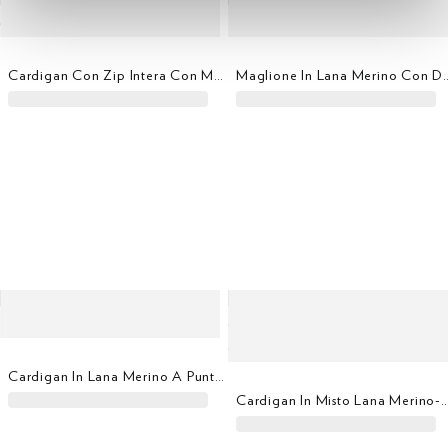
Cardigan Con Zip Intera Con Marchio
Maglione In Lana Me
Cardigan In Lana Merino A Punto Milano Con Zip Intera
Cardigan In Misto Lana Merino-Cashmere Con Co