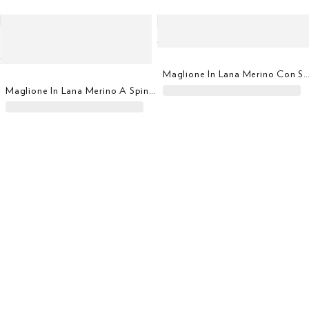
Maglione In Lana Merino Con Scol
Maglione In Lana Merino A Spina Di Pesce Con Girocollo
Blazer In Lana Merino A Maglia Double Face
Maglione In Lan