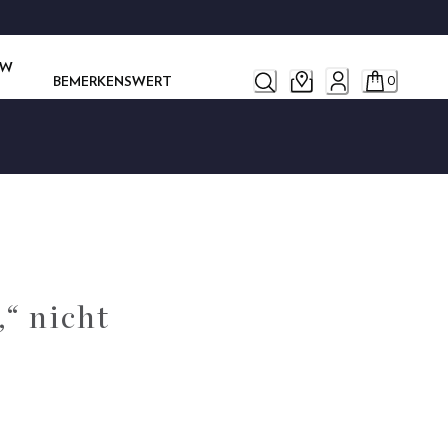
OW
BEMERKENSWERT
0
„“ nicht