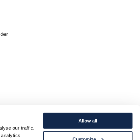
dern
Allow all
yse our traffic.
 analytics
Customize