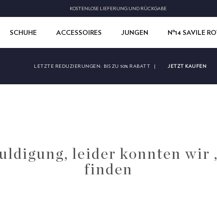
KOSTENLOSE LIEFERUNG UND RÜCKGABE
SCHUHE
ACCESSOIRES
JUNGEN
Nº14 SAVILE R
JETZT KAUFEN
LETZTE REDUZIERUNGEN:
BIS ZU 50% RABATT
|
ldigung, leider konnten wir 
finden