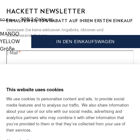
30C Wäsche, Gentle Spin
HACKETT NEWSLETTER
Nicht bleichen
ursprünglicher Preis 50 €
aktueller Preis 35 €
Nicht maschinell trocknen
- 30%
3
Colours
10%
35 €
ERHALTEN SIE
RABATT AUF IHREN ERSTEN EINKAUF
50 €
Kalt bügeln, maximal 110 C
Verpassen Sie keine exklusiven Angebote, Aktionen und
Nicht chemisch reinigen
MANGO
Sonderveranstaltungen.
YELLOW
IN DEN EINKAUFSWAGEN
MATERIAL
Größe
*
E-Mail
70% Baumwolle, 30% Polyester
This website uses cookies
We use cookies to personalise content and ads, to provide social
media features and to analyse our traffic. We also share information
VERSAND NACH
SPRACHE
about your use of our site with our social media, advertising and
Deutsch
Deutschland
Ändern
analytics partners who may combine it with other information that
you’ve provided to them or that they’ve collected from your use of
their services.
KONTAKTIERE UNS