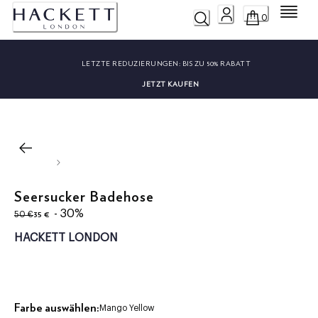
Menü
0
LETZTE REDUZIERUNGEN:
BIS ZU 50% RABATT
JETZT KAUFEN
Seersucker Badehose
ursprünglicher Preis 50 €
aktueller Preis 35 €
- 30%
35 €
50 €
HACKETT LONDON
Farbe auswählen:
Mango Yellow