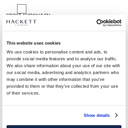
GRÖßE AUSWÄHLEN:
40
41
42
43
44
45
46
This website uses cookies
größentabelle
We use cookies to personalise content and ads, to
ARTIKEL DETAILS
provide social media features and to analyse our traffic.
LIEFERUNG UND RÜCKGABE
We also share information about your use of our site with
BESCHREIBUNG
our social media, advertising and analytics partners who
HMS200102
may combine it with other information that you’ve
Kostenlose Lieferung und Rückgabe
provided to them or that they’ve collected from your use
-Hackett London
FREE Click & Collect 4-5 Werktage
-Baywatch ist ein traditioneller Espadrille-Schuh
of their services.
-Obermaterial aus feinstem weichem Wildleder
JETZT ABONNIEREN
und genießen Sie 10 % Rabatt auf Ihren
-Lederfutter
ersten Einkauf
-Hackett London gewebtes Etikettendetail
Show details
-Obermaterial handgenäht an traditionelle Jute- und
Gummisohle