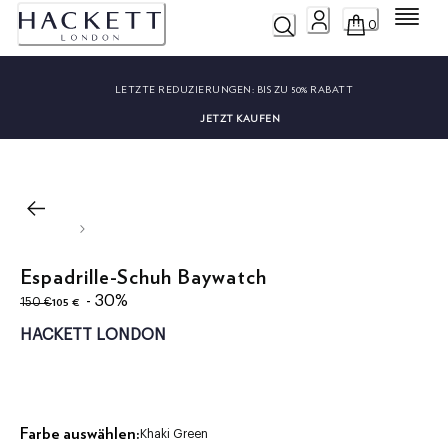
Menü
0
LETZTE REDUZIERUNGEN:
BIS ZU 50% RABATT
JETZT KAUFEN
Espadrille-Schuh Baywatch
ursprünglicher Preis 150 €
aktueller Preis 105 €
- 30%
105 €
150 €
HACKETT LONDON
Farbe auswählen:
Khaki Green