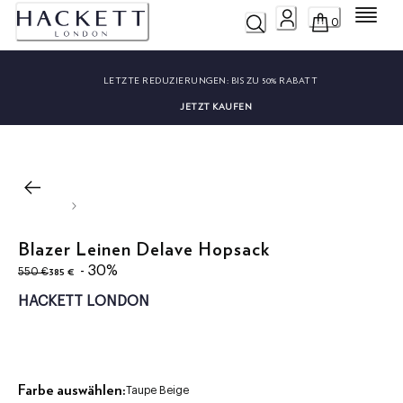
Menü
0
LETZTE REDUZIERUNGEN:
BIS ZU 50% RABATT
JETZT KAUFEN
Blazer Leinen Delave Hopsack
ursprünglicher Preis 550 €
aktueller Preis 385 €
- 30%
385 €
550 €
HACKETT LONDON
Farbe auswählen:
Taupe Beige