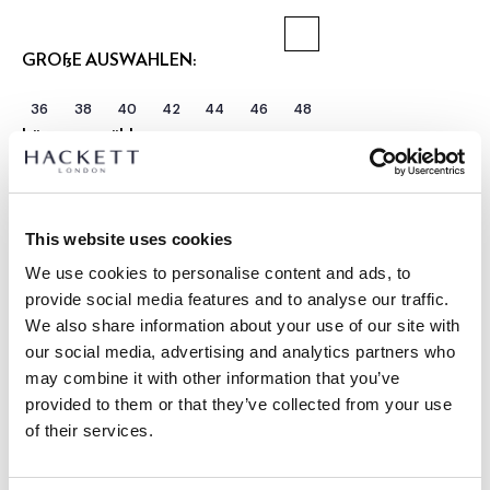
GRÖßE AUSWÄHLEN:
36
38
40
42
44
46
48
Länge auswählen:
REGULÄR
LANGE
Model trägt:
40 R
|
This website uses cookies
Größe des Models:
1.85 m
We use cookies to personalise content and ads, to
größentabelle
provide social media features and to analyse our traffic.
We also share information about your use of our site with
ARTIKEL DETAILS
our social media, advertising and analytics partners who
LIEFERUNG UND RÜCKGABE
may combine it with other information that you’ve
BESCHREIBUNG
provided to them or that they’ve collected from your use
HM4400143
Kostenlose Lieferung und Rückgabe
of their services.
- Hackett London
FREE Click & Collect 4-5 Werktage
- Ascot-Stil