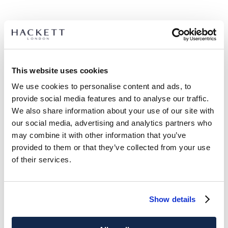
GRÖßE AUSWÄHLEN:
S/M
M/L
This website uses cookies
We use cookies to personalise content and ads, to
provide social media features and to analyse our traffic.
ARTIKEL DETAILS
We also share information about your use of our site with
LIEFERUNG UND RÜCKGABE
our social media, advertising and analytics partners who
BESCHREIBUNG
may combine it with other information that you’ve
HMU30045
Kostenlose Lieferung und Rückgabe
provided to them or that they’ve collected from your use
- Hackett London
of their services.
FREE Click & Collect 4-5 Werktage
- Einfarbige mercerisierte Baumwollsocken
- Kontrastierende Spitze und Ferse
JETZT ABONNIEREN
und genießen Sie 10 % Rabatt auf Ihren
- Logo-Branding auf der Fußsohle gedruckt
ersten Einkauf
Show details
- Glatt und langlebig
PFLEGE