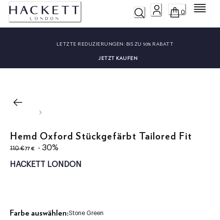
Menü
0
LETZTE REDUZIERUNGEN:
BIS ZU 50% RABATT
JETZT KAUFEN
Hemd Oxford Stückgefärbt Tailored Fit
ursprünglicher Preis 110 €
aktueller Preis 77 €
- 30%
77 €
110 €
HACKETT LONDON
Farbe auswählen:
Stone Green