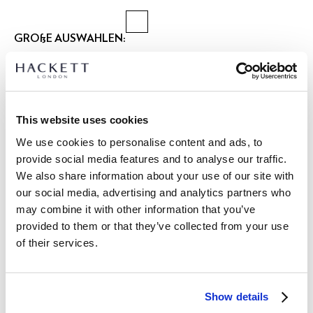
GRÖßE AUSWÄHLEN:
XS
S
M
L
XL
XXL
Model trägt:
M
|
Größe des Models:
1.85 m
This website uses cookies
größentabelle
We use cookies to personalise content and ads, to
provide social media features and to analyse our traffic.
ARTIKEL DETAILS
We also share information about your use of our site with
LIEFERUNG UND RÜCKGABE
our social media, advertising and analytics partners who
BESCHREIBUNG
may combine it with other information that you’ve
HM3010539
Kostenlose Lieferung und Rückgabe
provided to them or that they’ve collected from your use
- Hackett London
of their services.
FREE Click & Collect 4-5 Werktage
- Hemd im tailored Fit
- 100% Baumwolle, stückgefärbter Stoff
JETZT ABONNIEREN
und genießen Sie 10 % Rabatt auf Ihren
- Brompton Button-Down-Kragen bietet eine lässige, stilvolle
ersten Einkauf
Show details
Option