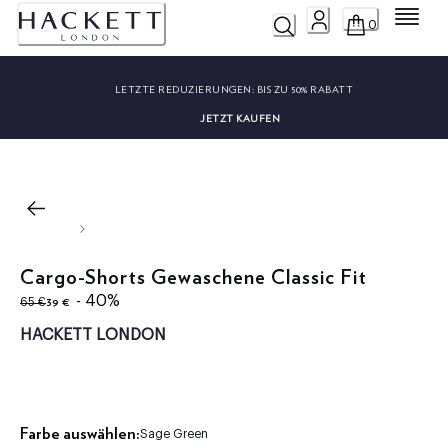
Menü
0
LETZTE REDUZIERUNGEN:
BIS ZU 50% RABATT
JETZT KAUFEN
Cargo-Shorts Gewaschene Classic Fit
ursprünglicher Preis 65 €
aktueller Preis 39 €
- 40%
39 €
65 €
HACKETT LONDON
Farbe auswählen:
Sage Green