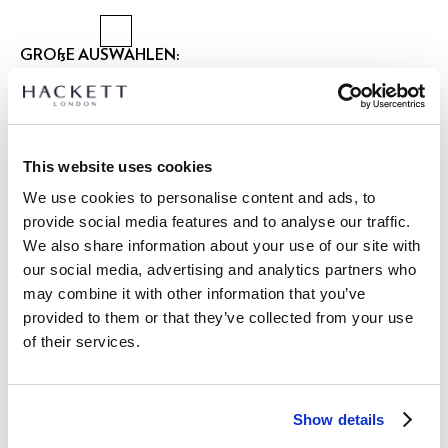
GRÖßE AUSWÄHLEN:
2 JAHRE
3 JAHRE
5 JAHRE
7 JAHRE
9 JAHRE
11 JAHRE
13 JAHRE
15 JAHRE
This website uses cookies
größentabelle
We use cookies to personalise content and ads, to
provide social media features and to analyse our traffic.
ARTIKEL DETAILS
We also share information about your use of our site with
LIEFERUNG UND RÜCKGABE
our social media, advertising and analytics partners who
BESCHREIBUNG
may combine it with other information that you’ve
HK8000006
Kostenlose Lieferung und Rückgabe
provided to them or that they’ve collected from your use
- Hackett London
of their services.
FREE Click & Collect 4-5 Werktage
- Classic Fit Cargo gewaschene Shorts
- Stretch-Baumwollmaterial
JETZT ABONNIEREN
und genießen Sie 10 % Rabatt auf Ihren
- Elastischer Bund zum Überziehen
ersten Einkauf
Show details
- Cargo-Taschendetail mit Knopfverschluss
- Mit gesticktem Branding