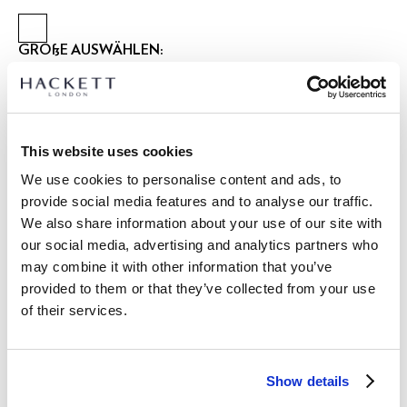
GRÖßE AUSWÄHLEN:
2 JAHRE
3 JAHRE
5 JAHRE
7 JAHRE
9 JAHRE
11 JAHRE
13 JAHRE
15 JAHRE
This website uses cookies
größentabelle
We use cookies to personalise content and ads, to
provide social media features and to analyse our traffic.
ARTIKEL DETAILS
We also share information about your use of our site with
LIEFERUNG UND RÜCKGABE
our social media, advertising and analytics partners who
BESCHREIBUNG
may combine it with other information that you’ve
HK4000013
Kostenlose Lieferung und Rückgabe
provided to them or that they’ve collected from your use
- Hackett London
of their services.
FREE Click & Collect 4-5 Werktage
- Klassische Passform leichte Weste
- Hergestellt aus recycelten Materialien
JETZT ABONNIEREN
und genießen Sie 10 % Rabatt auf Ihren
- Gedrucktes Gummi-Logo auf der Vordertasche
ersten Einkauf
Show details
- Farblich abgestimmte, gummierte Marken-Druckknöpfe