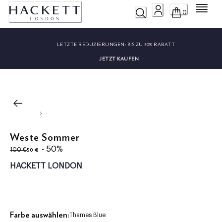
Menü
0
LETZTE REDUZIERUNGEN:
BIS ZU 50% RABATT
JETZT KAUFEN
Weste Sommer
ursprünglicher Preis 100 €
aktueller Preis 50 €
- 50%
50 €
100 €
HACKETT LONDON
Farbe auswählen:
Thames Blue