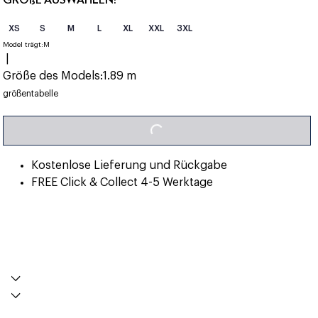
XS
S
M
L
XL
XXL
3XL
Model trägt:
M
|
Größe des Models:
1.89 m
größentabelle
LOADING...
Kostenlose Lieferung und Rückgabe
FREE Click & Collect 4-5 Werktage