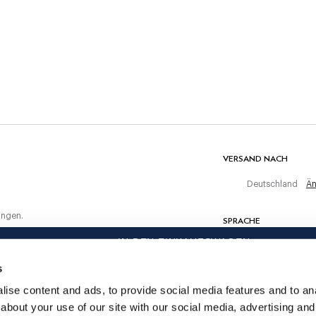
30C Wäsche, Gentle Spin
Nicht bleichen
Nicht maschinell trocknen
ten Einkauf
Kalt bügeln, maximal 110 C
en
Nicht chemisch reinigen
ere
MATERIAL
 ist
100% Baumwolle
VERSAND NACH
Deutschland
Än
ungen.
SPRACHE
IN DEN EINKAUFSWAGEN
Deutsch
s
KONTAKTIERE UNS
ise content and ads, to provide social media features and to anal
about your use of our site with our social media, advertising and