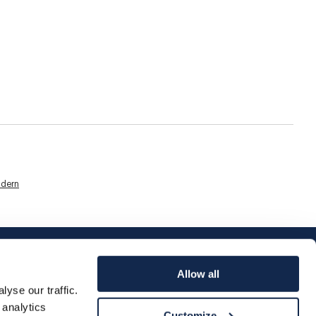
dern
Allow all
yse our traffic.
 analytics
Customize