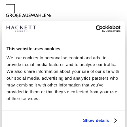
GRÖßE AUSWÄHLEN:
XS
S
M
L
XL
XXL
3XL
Model trägt:
M
|
Größe des Models:
1.88 m
This website uses cookies
größentabelle
We use cookies to personalise content and ads, to
provide social media features and to analyse our traffic.
ARTIKEL DETAILS
We also share information about your use of our site with
LIEFERUNG UND RÜCKGABE
our social media, advertising and analytics partners who
BESCHREIBUNG
may combine it with other information that you’ve
HM3010649
Kostenlose Lieferung und Rückgabe
provided to them or that they’ve collected from your use
- Hackett London
of their services.
FREE Click & Collect 4-5 Werktage
- Classic Fit Langarmhemd
- 100% Baumwollstoff mit einem Graph-Karomuster
JETZT ABONNIEREN
und genießen Sie 10 % Rabatt auf Ihren
- Pimlico Cutaway-Kragen, inspiriert von der britischen
ersten Einkauf
Show details
Hemdenmacher-Tradition