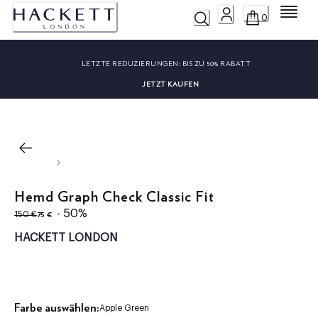
Menü
0
LETZTE REDUZIERUNGEN:
BIS ZU 50% RABATT
JETZT KAUFEN
Hemd Graph Check Classic Fit
ursprünglicher Preis 150 €
aktueller Preis 75 €
- 50%
75 €
150 €
HACKETT LONDON
Farbe auswählen:
Apple Green