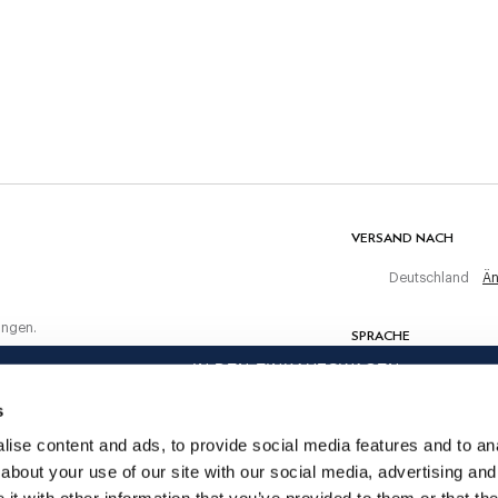
30C Wäsche
Nicht bleichen
Nicht maschinell trocknen
ten Einkauf
Warm bügeln, maximal 150 C
Nicht chemisch reinigen
MATERIAL
100% Baumwolle
VERSAND NACH
Deutschland
Än
ungen.
SPRACHE
IN DEN EINKAUFSWAGEN
Deutsch
s
KONTAKTIERE UNS
ise content and ads, to provide social media features and to anal
about your use of our site with our social media, advertising and