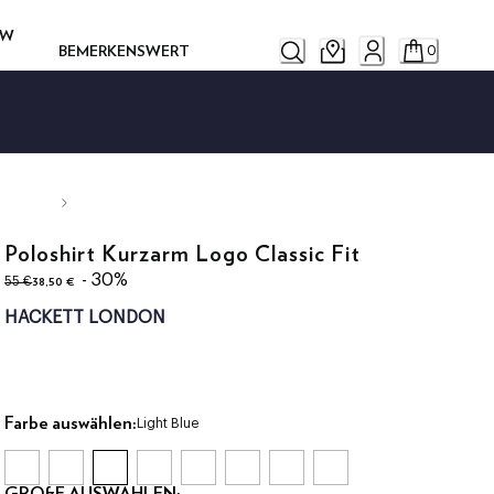
OW
BEMERKENSWERT
0
Poloshirt Kurzarm Logo Classic Fit
ursprünglicher Preis 55 €
aktueller Preis 38,50 €
- 30%
38,50 €
55 €
HACKETT LONDON
Farbe auswählen:
Light Blue
GRÖßE AUSWÄHLEN: