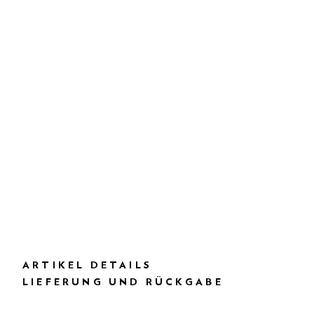
ARTIKEL DETAILS
LIEFERUNG UND RÜCKGABE
BESCHREIBUNG
HK5600030