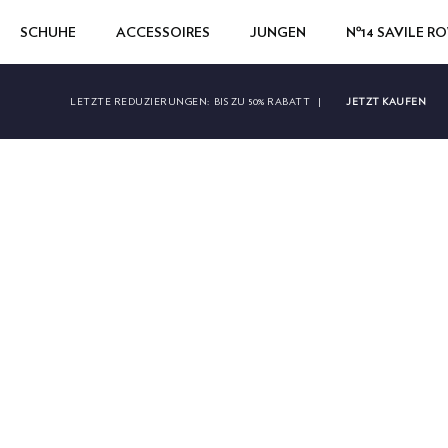
SCHUHE
ACCESSOIRES
JUNGEN
Nº14 SAVILE R
JETZT KAUFEN
LETZTE REDUZIERUNGEN:
BIS ZU 50% RABATT
|