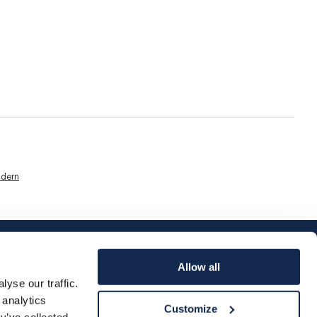
dern
Allow all
yse our traffic.
 analytics
Customize