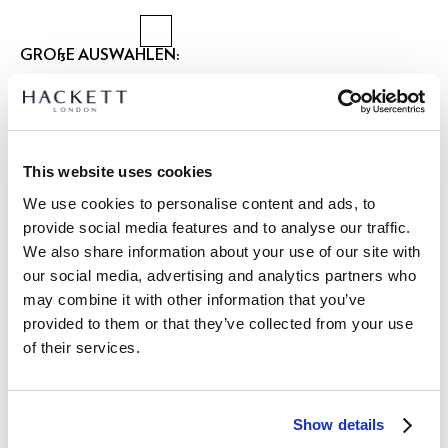
GRÖßE AUSWÄHLEN:
XS
S
M
L
XL
XXL
3XL
Model trägt:
M
|
Größe des Models:
1.86 m
This website uses cookies
größentabelle
We use cookies to personalise content and ads, to
provide social media features and to analyse our traffic.
ARTIKEL DETAILS
We also share information about your use of our site with
LIEFERUNG UND RÜCKGABE
our social media, advertising and analytics partners who
BESCHREIBUNG
may combine it with other information that you’ve
HM5000077
Kostenlose Lieferung und Rückgabe
provided to them or that they’ve collected from your use
- Hackett Heritage
of their services.
FREE Click & Collect 4-5 Werktage
-Kurzarm-T-Shirt
-Classic Fit
JETZT ABONNIEREN
und genießen Sie 10 % Rabatt auf Ihren
- Archiv 'H in Box' Branding auf der Brust
ersten Einkauf
Show details
- 100% Baumwoll-Jersey-Strick