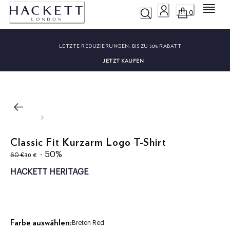
Menü
0
LETZTE REDUZIERUNGEN:
BIS ZU 50% RABATT
JETZT KAUFEN
Classic Fit Kurzarm Logo T-Shirt
ursprünglicher Preis 60 €
aktueller Preis 30 €
- 50%
30 €
60 €
HACKETT HERITAGE
Farbe auswählen:
Breton Red