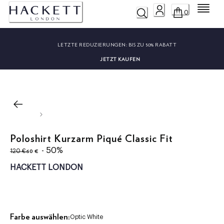
Menü
0
LETZTE REDUZIERUNGEN:
BIS ZU 50% RABATT
JETZT KAUFEN
Poloshirt Kurzarm Piqué Classic Fit
ursprünglicher Preis 120 €
aktueller Preis 60 €
- 50%
60 €
120 €
HACKETT LONDON
Farbe auswählen:
Optic White