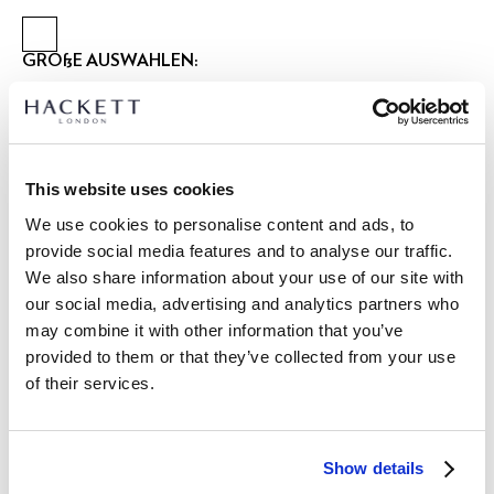
GRÖßE AUSWÄHLEN:
XS
S
M
L
XL
XXL
3XL
Model trägt:
M
|
Größe des Models:
1.85 m
This website uses cookies
größentabelle
We use cookies to personalise content and ads, to
provide social media features and to analyse our traffic.
ARTIKEL DETAILS
We also share information about your use of our site with
LIEFERUNG UND RÜCKGABE
our social media, advertising and analytics partners who
BESCHREIBUNG
may combine it with other information that you’ve
HM5600132
Kostenlose Lieferung und Rückgabe
provided to them or that they’ve collected from your use
- Hackett London
of their services.
FREE Click & Collect 4-5 Werktage
- Piqué-Poloshirt aus Baumwollmischung
- Dieses Stück ist Teil der modularen Kollektion 'tailored for
JETZT ABONNIEREN
und genießen Sie 10 % Rabatt auf Ihren
travel'. Der Jersey-Strickstoff ist gemischt, um Haltbarkeit,
ersten Einkauf
Show details
Atmungsaktivität und Feuchtigkeitsaufnahme zu