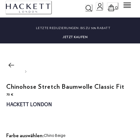
Menü
0
LETZTE REDUZIERUNGEN:
BIS ZU 50% RABATT
JETZT KAUFEN
Chinohose Stretch Baumwolle Classic Fit
70 €
aktueller Preis 70 €
HACKETT LONDON
Farbe auswählen:
Chino Beige