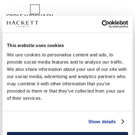
GRÖßE AUSWÄHLEN:
2 JAHRE
3 JAHRE
5 JAHRE
7 JAHRE
9 JAHRE
11 JAHRE
13 JAHRE
15 JAHRE
This website uses cookies
We use cookies to personalise content and ads, to
größentabelle
provide social media features and to analyse our traffic.
We also share information about your use of our site with
ARTIKEL DETAILS
our social media, advertising and analytics partners who
LIEFERUNG UND RÜCKGABE
may combine it with other information that you’ve
BESCHREIBUNG
provided to them or that they’ve collected from your use
HK2100014
Kostenlose Lieferung und Rückgabe
of their services.
- Hackett London
FREE Click & Collect 4-5 Werktage
- Chinohose im Classic Fit
- Mit Gürtelschlaufen und Hosenschlitz mit Reißverschluss
JETZT ABONNIEREN
und genießen Sie 10 % Rabatt auf Ihren
und Knopf
Show details
ersten Einkauf
- Stretch-Baumwollstoff
- Gesticktes Logo-Detail