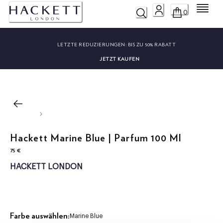
Menü
0
LETZTE REDUZIERUNGEN:
BIS ZU 50% RABATT
JETZT KAUFEN
Hackett Marine Blue | Parfum 100 Ml
75 €
aktueller Preis 75 €
HACKETT LONDON
Farbe auswählen:
Marine Blue