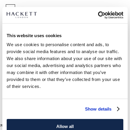
GRÖßE AUSWÄHLEN:
EINHEITSGRÖSSE
This website uses cookies
We use cookies to personalise content and ads, to
ARTIKEL DETAILS
provide social media features and to analyse our traffic.
We also share information about your use of our site with
LIEFERUNG UND RÜCKGABE
BESCHREIBUNG
our social media, advertising and analytics partners who
HML100023
may combine it with other information that you’ve
Kostenlose Lieferung und Rückgabe
provided to them or that they’ve collected from your use
- Eau de Parfum de 100 ml (3.4 fl. oz.)
FREE Click & Collect 4-5 Werktage
of their services.
- Duft, der eine tiefe Verbindung zur Natur hervorruft und ihre
Reinheit und Vitalität betont
JETZT ABONNIEREN
und genießen Sie 10 % Rabatt auf Ihren
- Duftfamilie: Aromatisch-fougère und holzig
ersten Einkauf
- Kopfnote: Lebhafte Mandarine mit einem subtilen Hauch
Show details
von Kardamom
- Herznote: Lavendel und Vetiver
- Basisnote: Warmer Amber und cremiges Sandelholz
1
Colours
75 €
aktueller Preis 75 €
Allow all