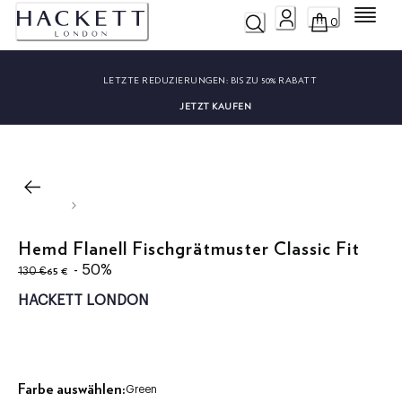
Menü
0
LETZTE REDUZIERUNGEN:
BIS ZU 50% RABATT
JETZT KAUFEN
Hemd Flanell Fischgrätmuster Classic Fit
ursprünglicher Preis 130 €
aktueller Preis 65 €
- 50%
65 €
130 €
HACKETT LONDON
Farbe auswählen:
Green