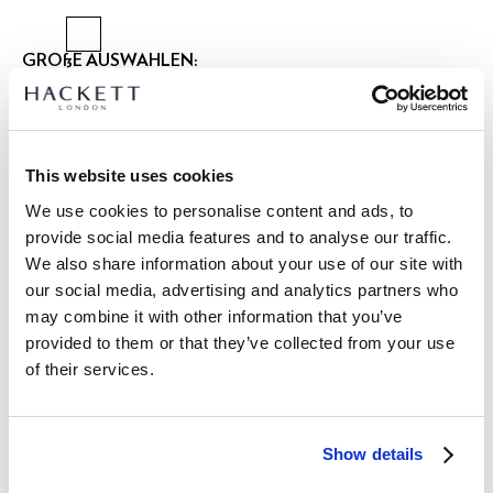
GRÖßE AUSWÄHLEN:
XS
S
M
L
XL
XXL
3XL
Model trägt:
M
|
This website uses cookies
Größe des Models:
1.90 m
We use cookies to personalise content and ads, to
größentabelle
provide social media features and to analyse our traffic.
We also share information about your use of our site with
ARTIKEL DETAILS
our social media, advertising and analytics partners who
LIEFERUNG UND RÜCKGABE
may combine it with other information that you’ve
BESCHREIBUNG
provided to them or that they’ve collected from your use
HM3010548
Kostenlose Lieferung und Rückgabe
of their services.
- Hackett London
FREE Click & Collect 4-5 Werktage
- Classic Fit
- Hampstead Button-Down-Kragen
JETZT ABONNIEREN
und genießen Sie 10 % Rabatt auf Ihren
- Aufgesetzte Knopfleiste für einen lässigeren Look
Show details
ersten Einkauf
- Gesticktes, farblich abgestimmtes Logo auf der linken