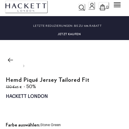
Menü
0
LETZTE REDUZIERUNGEN:
BIS ZU 50% RABATT
JETZT KAUFEN
Hemd Piqué Jersey Tailored Fit
ursprünglicher Preis 130 €
aktueller Preis 65 €
- 50%
65 €
130 €
HACKETT LONDON
Farbe auswählen:
Stone Green