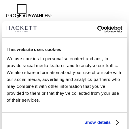
GRÖßE AUSWÄHLEN:
XS
S
M
L
XL
XXL
Model trägt:
M
|
Größe des Models:
1.86 m
This website uses cookies
größentabelle
We use cookies to personalise content and ads, to
provide social media features and to analyse our traffic.
ARTIKEL DETAILS
We also share information about your use of our site with
LIEFERUNG UND RÜCKGABE
our social media, advertising and analytics partners who
BESCHREIBUNG
may combine it with other information that you’ve
HM3010637
Kostenlose Lieferung und Rückgabe
provided to them or that they’ve collected from your use
- Hackett London
of their services.
FREE Click & Collect 4-5 Werktage
- Tailored Untucked Fit für ein raffiniertes, aber lässiges Profil
- Kent-Kragen mit französischer Knopfleiste für ein elegantes,
JETZT ABONNIEREN
und genießen Sie 10 % Rabatt auf Ihren
poliertes Finish
ersten Einkauf
Show details
- Detailliert mit Marken-Manschettenband für einen subtilen