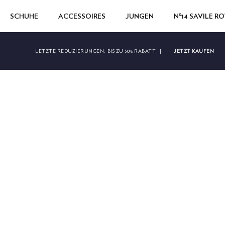
SCHUHE
ACCESSOIRES
JUNGEN
Nº14 SAVILE R
JETZT KAUFEN
LETZTE REDUZIERUNGEN:
BIS ZU 50% RABATT
|