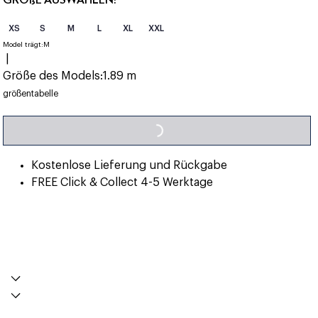
XS
S
M
L
XL
XXL
Model trägt:
M
|
Größe des Models:
1.89 m
LOADING...
größentabelle
Kostenlose Lieferung und Rückgabe
FREE Click & Collect 4-5 Werktage