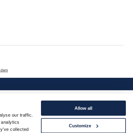
dern
Allow all
yse our traffic.
 analytics
Customize
y’ve collected