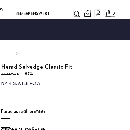
OW
BEMERKENSWERT
0
Hemd Selvedge Classic Fit
ursprünglicher Preis 220 €
aktueller Preis 154 €
- 30%
154 €
220 €
Nº14 SAVILE ROW
Farbe auswählen:
White
GRÖßE AUSWÄHLEN: