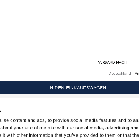
30C Wäsche
gt
Nicht bleichen
nd
Nicht maschinell trocknen
hen.
ten Einkauf
Warm bügeln, maximal 150 C
r
Chemisch reinigen verboten
n
MATERIAL
100% Baumwolle
VERSAND NACH
Deutschland
Än
IN DEN EINKAUFSWAGEN
ungen.
SPRACHE
Deutsch
s
KONTAKTIERE UNS
ise content and ads, to provide social media features and to anal
about your use of our site with our social media, advertising and
t with other information that you’ve provided to them or that the