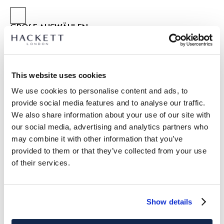
GRÖßE AUSWÄHLEN:
2 JAHRE
3 JAHRE
5 JAHRE
7 JAHRE
9 JAHRE
11 JAHRE
13 JAHRE
15 JAHRE
This website uses cookies
We use cookies to personalise content and ads, to
größentabelle
provide social media features and to analyse our traffic.
We also share information about your use of our site with
ARTIKEL DETAILS
our social media, advertising and analytics partners who
LIEFERUNG UND RÜCKGABE
may combine it with other information that you’ve
BESCHREIBUNG
provided to them or that they’ve collected from your use
HK2100010
Kostenlose Lieferung und Rückgabe
of their services.
- Hackett London
FREE Click & Collect 4-5 Werktage
- Classic Fit, Light Wash
- Stretch-Baumwollmischung Denim
JETZT ABONNIEREN
und genießen Sie 10 % Rabatt auf Ihren
- 5-Pocket-Denim-Stil mit Cargotaschen
Show details
ersten Einkauf
- Union Jack-Abzeichen auf der Münztasche
- Gesticktes Branding auf der Gesäßtasche