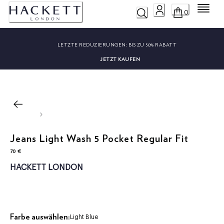
Menü
0
LETZTE REDUZIERUNGEN:
BIS ZU 50% RABATT
JETZT KAUFEN
Jeans Light Wash 5 Pocket Regular Fit
70 €
aktueller Preis 70 €
HACKETT LONDON
Farbe auswählen:
Light Blue