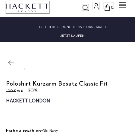
Menü
0
LETZTE REDUZIERUNGEN:
BIS ZU 50% RABATT
JETZT KAUFEN
Poloshirt Kurzarm Besatz Classic Fit
ursprünglicher Preis 100 €
aktueller Preis 70 €
- 30%
70 €
100 €
HACKETT LONDON
Farbe auswählen:
Old Navy