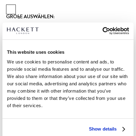
GRÖßE AUSWÄHLEN:
XS
S
M
L
XL
XXL
3XL
Model trägt:
M
|
Größe des Models:
1.90 m
This website uses cookies
größentabelle
We use cookies to personalise content and ads, to
provide social media features and to analyse our traffic.
ARTIKEL DETAILS
We also share information about your use of our site with
LIEFERUNG UND RÜCKGABE
our social media, advertising and analytics partners who
BESCHREIBUNG
may combine it with other information that you’ve
HM5600145
Kostenlose Lieferung und Rückgabe
provided to them or that they’ve collected from your use
- Hackett London
of their services.
FREE Click & Collect 4-5 Werktage
- 100% Baumwolle weiches Jersey-Strick-Poloshirt
- Besatz am Kragen und an den Bündchen
JETZT ABONNIEREN
und genießen Sie 10 % Rabatt auf Ihren
- Kontrastfarbenes Logo auf der linken Brust
ersten Einkauf
Show details