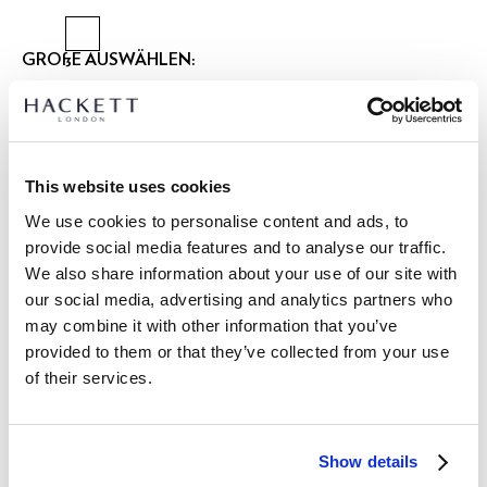
GRÖßE AUSWÄHLEN:
XS
S
M
L
XL
XXL
3XL
Model trägt:
M
|
Größe des Models:
1.85 m
This website uses cookies
größentabelle
We use cookies to personalise content and ads, to
provide social media features and to analyse our traffic.
ARTIKEL DETAILS
We also share information about your use of our site with
LIEFERUNG UND RÜCKGABE
our social media, advertising and analytics partners who
BESCHREIBUNG
may combine it with other information that you’ve
HM5600121
Kostenlose Lieferung und Rückgabe
provided to them or that they’ve collected from your use
- Hackett Sport
of their services.
FREE Click & Collect 4-5 Werktage
- Classic Fit Kurzarm-Poloshirt
- 100% Baumwoll-Interlock-Stoff
JETZT ABONNIEREN
und genießen Sie 10 % Rabatt auf Ihren
- Kontrastfarbener Besatz am Kragen
ersten Einkauf
Show details
- Abgerundet mit unserem ikonischen, superweichen und