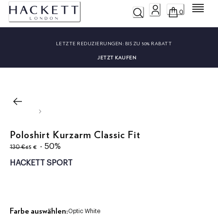
Menü
0
LETZTE REDUZIERUNGEN:
BIS ZU 50% RABATT
JETZT KAUFEN
Poloshirt Kurzarm Classic Fit
ursprünglicher Preis 130 €
aktueller Preis 65 €
- 50%
65 €
130 €
HACKETT SPORT
Farbe auswählen:
Optic White