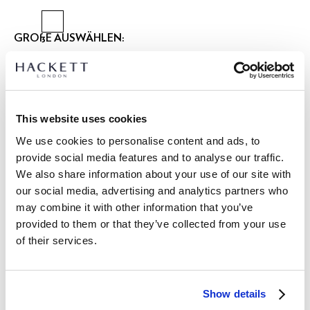
GRÖßE AUSWÄHLEN:
XS
S
M
L
XL
XXL
3XL
Model trägt:
M
|
Größe des Models:
1.85 m
This website uses cookies
größentabelle
We use cookies to personalise content and ads, to
provide social media features and to analyse our traffic.
ARTIKEL DETAILS
We also share information about your use of our site with
LIEFERUNG UND RÜCKGABE
our social media, advertising and analytics partners who
BESCHREIBUNG
may combine it with other information that you’ve
HM5600113
Kostenlose Lieferung und Rückgabe
provided to them or that they’ve collected from your use
-Hackett Sport
of their services.
FREE Click & Collect 4-5 Werktage
-Classic Fit Kurzarm-Poloshirt
-Bequemes Stretch-Baumwollmischgewebe
JETZT ABONNIEREN
und genießen Sie 10 % Rabatt auf Ihren
-Zwei-Knopf-Leiste mit gestreiftem Besatz
ersten Einkauf
Show details
-Flachstrickkragen