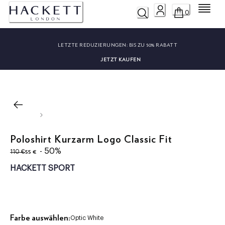
Menü
0
LETZTE REDUZIERUNGEN:
BIS ZU 50% RABATT
JETZT KAUFEN
Poloshirt Kurzarm Logo Classic Fit
ursprünglicher Preis 110 €
aktueller Preis 55 €
- 50%
55 €
110 €
HACKETT SPORT
Farbe auswählen:
Optic White