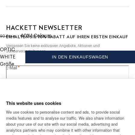
- Wie der Vater, so der Sohn - Mini-Me-Version der
Herrenkollektion
PFLEGE
HACKETT NEWSLETTER
ursprünglicher Preis 90 €
aktueller Preis 54 €
30C Wäsche
- 40%
1
Colours
10%
54 €
ERHALTEN SIE
RABATT AUF IHREN ERSTEN EINKAUF
90 €
Nicht bleichen
Verpassen Sie keine exklusiven Angebote, Aktionen und
Nicht maschinell trocknen
OPTIC
Sonderveranstaltungen.
Warm bügeln, maximal 150 C
WHITE
IN DEN EINKAUFSWAGEN
Chemisch reinigen verboten
Größe
*
E-Mail
MATERIAL
100% Baumwolle
This website uses cookies
We use cookies to personalise content and ads, to provide social
media features and to analyse our traffic. We also share information
VERSAND NACH
SPRACHE
about your use of our site with our social media, advertising and
Deutsch
Deutschland
Ändern
analytics partners who may combine it with other information that