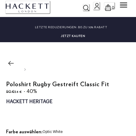
Menü
0
LETZTE REDUZIERUNGEN:
BIS ZU 50% RABATT
JETZT KAUFEN
Poloshirt Rugby Gestreift Classic Fit
ursprünglicher Preis 90 €
aktueller Preis 54 €
- 40%
54 €
90 €
HACKETT HERITAGE
Farbe auswählen:
Optic White