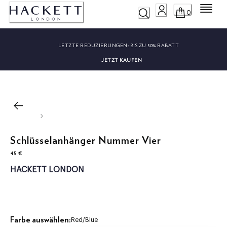
Menü
0
LETZTE REDUZIERUNGEN:
BIS ZU 50% RABATT
JETZT KAUFEN
Schlüsselanhänger Nummer Vier
45 €
aktueller Preis 45 €
HACKETT LONDON
Farbe auswählen:
Red/blue