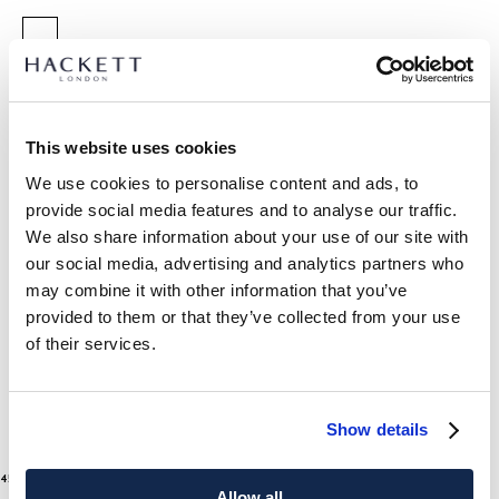
GRÖßE AUSWÄHLEN:
EINHEITSGRÖSSE
This website uses cookies
Dimensions:
4.7 cm x 8.3 cm
We use cookies to personalise content and ads, to
provide social media features and to analyse our traffic.
We also share information about your use of our site with
ARTIKEL DETAILS
our social media, advertising and analytics partners who
LIEFERUNG UND RÜCKGABE
may combine it with other information that you’ve
BESCHREIBUNG
provided to them or that they’ve collected from your use
HM012550
Kostenlose Lieferung und Rückgabe
of their services.
- Hackett London
FREE Click & Collect 4-5 Werktage
- Schlüsselanhänger aus 100 % Rindsleder
- Metallring mit eingraviertem Logo
JETZT ABONNIEREN
und genießen Sie 10 % Rabatt auf Ihren
Show details
- Nummer 4 in Kontrastfarbe auf der Vorderseite
ersten Einkauf
- Hackett-Logo auf der Vorderseite geprägt
2
Colours
45 €
aktueller Preis 45 €
- Nahtdetail an den Kanten
Allow all