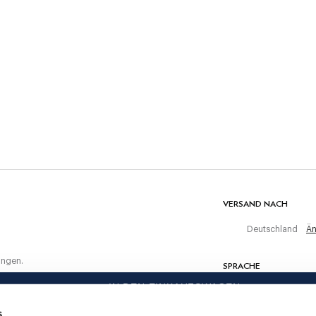
PFLEGE
Nicht waschen
Nicht bleichen
Nicht maschinell trocknen
ten Einkauf
Kalt bügeln, maximal 110 C
z und
Chemisch reinigen verboten
en
MATERIAL
52% Leinen, 24% Baumwolle, 24% Polyester
VERSAND NACH
Deutschland
Än
ungen.
SPRACHE
IN DEN EINKAUFSWAGEN
Deutsch
s