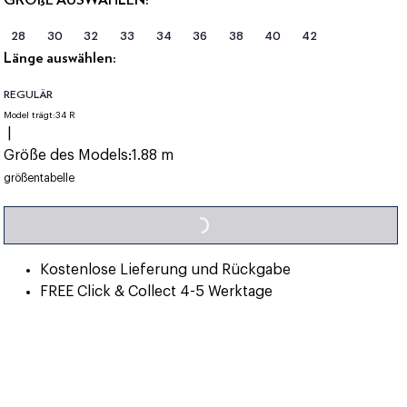
28
30
32
33
34
36
38
40
42
Länge auswählen:
REGULÄR
Model trägt:
34 R
|
Größe des Models:
1.88 m
LOADING...
größentabelle
Kostenlose Lieferung und Rückgabe
FREE Click & Collect 4-5 Werktage