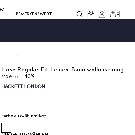
OW
BEMERKENSWERT
0
Hose Regular Fit Leinen-Baumwollmischung
ursprünglicher Preis 220 €
aktueller Preis 132 €
- 40%
132 €
220 €
HACKETT LONDON
Farbe auswählen:
Navy
GRÖßE AUSWÄHLEN: