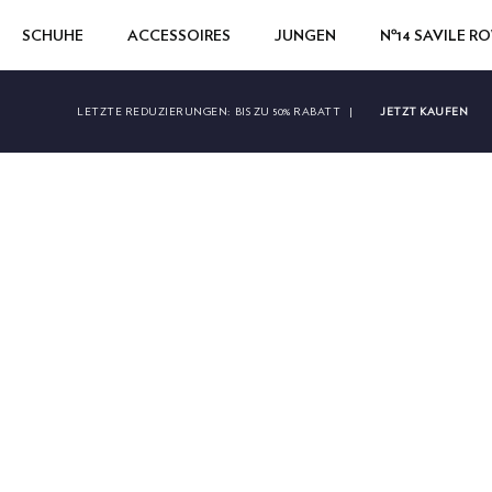
SCHUHE
ACCESSOIRES
JUNGEN
Nº14 SAVILE R
JETZT KAUFEN
LETZTE REDUZIERUNGEN:
BIS ZU 50% RABATT
|