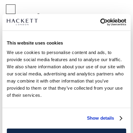
GRÖßE AUSWÄHLEN:
EINHEITSGRÖSSE
This website uses cookies
Dimensions:
22 cm x 26 cm x 55 cm
We use cookies to personalise content and ads, to
provide social media features and to analyse our traffic.
ARTIKEL DETAILS
We also share information about your use of our site with
our social media, advertising and analytics partners who
LIEFERUNG UND RÜCKGABE
BESCHREIBUNG
may combine it with other information that you’ve
HM4100034
provided to them or that they’ve collected from your use
Kostenlose Lieferung und Rückgabe
of their services.
- Hackett London
FREE Click & Collect 4-5 Werktage
- Große, vollwertige Reisetasche aus mattem, genarbtem
Leder mit poliertem Kontrast-'H'-Besatz für ein elegantes
JETZT ABONNIEREN
und genießen Sie 10 % Rabatt auf Ihren
Erscheinungsbild
ersten Einkauf
Show details
- Enthält Taschen, bequeme Bügelgriffe, Trolleyriemen,
Markenbeschläge aus Gunmetal, blind geprägtes Branding