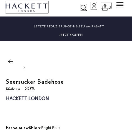
Menü
0
LETZTE REDUZIERUNGEN:
BIS ZU 50% RABATT
JETZT KAUFEN
Seersucker Badehose
ursprünglicher Preis 50 €
aktueller Preis 35 €
- 30%
35 €
50 €
HACKETT LONDON
Farbe auswählen:
Bright Blue