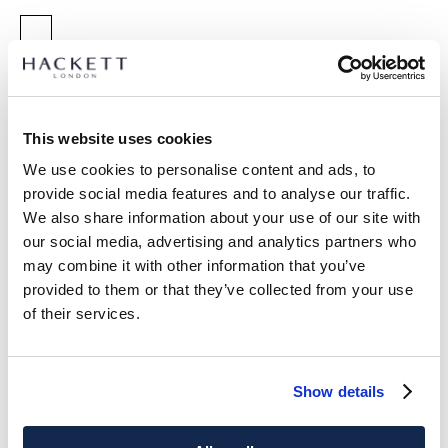
GRÖßE AUSWÄHLEN:
5
7
9
11
13
15
This website uses cookies
We use cookies to personalise content and ads, to
ARTIKEL DETAILS
provide social media features and to analyse our traffic.
LIEFERUNG UND RÜCKGABE
We also share information about your use of our site with
BESCHREIBUNG
our social media, advertising and analytics partners who
HKB100003
Kostenlose Lieferung und Rückgabe
may combine it with other information that you’ve
-Seersucker-Badehose im Regular Fit aus
provided to them or that they’ve collected from your use
FREE Click & Collect 4-5 Werktage
Baumwollmischgewebe.
of their services.
-Vollständig elastischer Bund mit Kontrastfutter.
JETZT ABONNIEREN
und genießen Sie 10 % Rabatt auf Ihren
-Zweifarbige Kordeln mit Marken-Gummispitzen.
ersten Einkauf
-Metallösen.
-Seiten-, Rücken- und Innentaschen.
Show details
PFLEGE