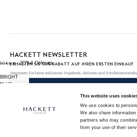
-Weicher, pfirsichfarbener Griff.
JETZT ABONNIEREN
und genießen Sie 10 % Rabatt auf Ihren ers
-Hackett-Logo auf dem Bein.
-Vollständig elastischer Bund mit kontrastierendem Futter.
-Zweifarbige Kordeln mit Marken-Gummispitzen.
-Metallösen.
-Seiten-, Rücken- und Innentaschen.
HACKETT NEWSLETTER
ursprünglicher Preis 50 €
aktueller Preis 35 €
- 30%
4
Colours
10%
35 €
ERHALTEN SIE
RABATT AUF IHREN ERSTEN EINKAUF
50 €
Verpassen Sie keine exklusiven Angebote, Aktionen und Sonderveranstalt
BRIGHT
BLUE
*
E-Mail
Größe
This website uses cookie
We use cookies to personal
We also share information 
partners who may combine i
from your use of their serv