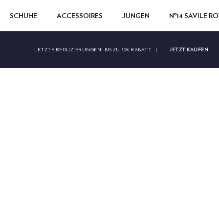
SCHUHE
ACCESSOIRES
JUNGEN
Nº14 SAVILE R
JETZT KAUFEN
LETZTE REDUZIERUNGEN:
BIS ZU 50% RABATT
|