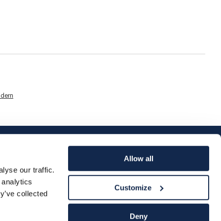
dern
Allow all
yse our traffic.
 analytics
Customize
y’ve collected
Deny