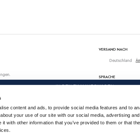
Nicht maschinell trocknen
ten Einkauf
Kalt bügeln, maximal 110 C
Nicht chemisch reinigen
MATERIAL
100% Polyester
VERSAND NACH
Deutschland
Än
ungen.
SPRACHE
IN DEN EINKAUFSWAGEN
Deutsch
s
KONTAKTIERE UNS
ise content and ads, to provide social media features and to anal
about your use of our site with our social media, advertising and
t with other information that you’ve provided to them or that the
ices.