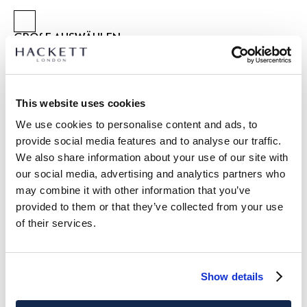
GRÖßE AUSWÄHLEN:
2 JAHRE
3 JAHRE
5 JAHRE
7 JAHRE
9 JAHRE
11 JAHRE
13 JAHRE
15 JAHRE
This website uses cookies
We use cookies to personalise content and ads, to
größentabelle
provide social media features and to analyse our traffic.
We also share information about your use of our site with
ARTIKEL DETAILS
our social media, advertising and analytics partners who
LIEFERUNG UND RÜCKGABE
may combine it with other information that you’ve
BESCHREIBUNG
provided to them or that they’ve collected from your use
HK5800041
Kostenlose Lieferung und Rückgabe
of their services.
- Hackett Heritage
FREE Click & Collect 4-5 Werktage
- Classic Fit
- 100% Baumwollstoff
JETZT ABONNIEREN
und genießen Sie 10 % Rabatt auf Ihren
- Gewebtes Markenabzeichen auf der Vorderseite der Brust
Show details
ersten Einkauf
- 'H'-Branding-Stickerei am hinteren Kragen
- Kontrastierender Besatz im inneren Stehkragen