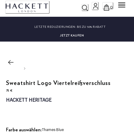
Menü
0
LETZTE REDUZIERUNGEN:
BIS ZU 50% RABATT
JETZT KAUFEN
Sweatshirt Logo Viertelreißverschluss
75 €
aktueller Preis 75 €
HACKETT HERITAGE
Farbe auswählen:
Thames Blue