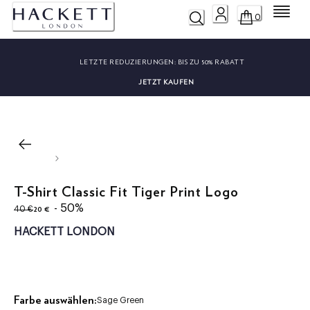
Menü
0
LETZTE REDUZIERUNGEN:
BIS ZU 50% RABATT
JETZT KAUFEN
T-Shirt Classic Fit Tiger Print Logo
ursprünglicher Preis 40 €
aktueller Preis 20 €
- 50%
20 €
40 €
HACKETT LONDON
Farbe auswählen:
Sage Green