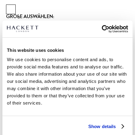
GRÖßE AUSWÄHLEN:
2 JAHRE
3 JAHRE
5 JAHRE
7 JAHRE
9 JAHRE
11 JAHRE
13 JAHRE
15 JAHRE
This website uses cookies
größentabelle
We use cookies to personalise content and ads, to
provide social media features and to analyse our traffic.
ARTIKEL DETAILS
We also share information about your use of our site with
LIEFERUNG UND RÜCKGABE
our social media, advertising and analytics partners who
BESCHREIBUNG
may combine it with other information that you’ve
HK5000029
Kostenlose Lieferung und Rückgabe
provided to them or that they’ve collected from your use
- Hackett London
of their services.
FREE Click & Collect 4-5 Werktage
- Classic Fit T-Shirt
- 100% Baumwolle
JETZT ABONNIEREN
und genießen Sie 10 % Rabatt auf Ihren
- Gedrucktes Logo mit Tigern auf der Vorderseite
ersten Einkauf
Show details
PFLEGE