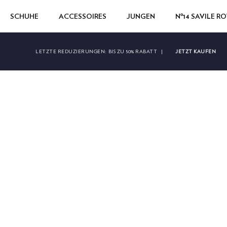
SCHUHE
ACCESSOIRES
JUNGEN
Nº14 SAVILE R
JETZT KAUFEN
LETZTE REDUZIERUNGEN:
BIS ZU 50% RABATT
|