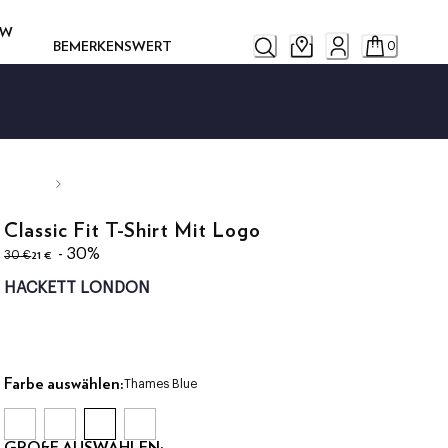
OW
BEMERKENSWERT
0
Classic Fit T-Shirt Mit Logo
ursprünglicher Preis 30 €
aktueller Preis 21 €
- 30%
21 €
30 €
HACKETT LONDON
Farbe auswählen:
Thames Blue
GRÖßE AUSWÄHLEN: