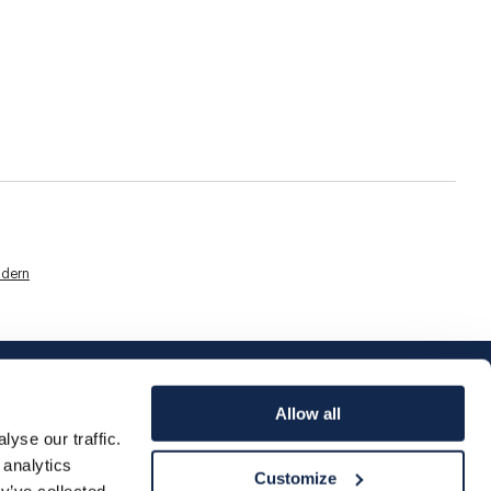
dern
Allow all
yse our traffic.
 analytics
Customize