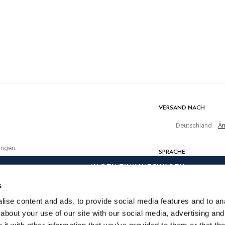
30C Wäsche
Nicht bleichen
Nicht maschinell trocknen
ten Einkauf
Warm bügeln, maximal 150 C
Nicht chemisch reinigen
MATERIAL
100% Baumwolle
VERSAND NACH
Deutschland
Än
ungen.
SPRACHE
IN DEN EINKAUFSWAGEN
Deutsch
s
KONTAKTIERE UNS
ise content and ads, to provide social media features and to anal
about your use of our site with our social media, advertising and