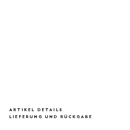
ARTIKEL DETAILS
LIEFERUNG UND RÜCKGABE
BESCHREIBUNG
HK5000019