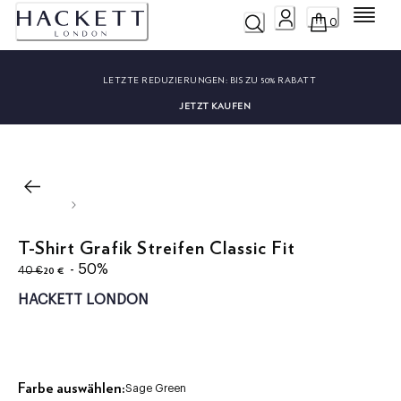
Menü
0
LETZTE REDUZIERUNGEN:
BIS ZU 50% RABATT
JETZT KAUFEN
T-Shirt Grafik Streifen Classic Fit
ursprünglicher Preis 40 €
aktueller Preis 20 €
- 50%
20 €
40 €
HACKETT LONDON
Farbe auswählen:
Sage Green