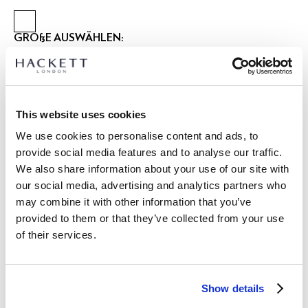
GRÖßE AUSWÄHLEN:
2 JAHRE
3 JAHRE
5 JAHRE
7 JAHRE
9 JAHRE
11 JAHRE
13 JAHRE
15 JAHRE
This website uses cookies
größentabelle
We use cookies to personalise content and ads, to
provide social media features and to analyse our traffic.
ARTIKEL DETAILS
We also share information about your use of our site with
LIEFERUNG UND RÜCKGABE
our social media, advertising and analytics partners who
BESCHREIBUNG
may combine it with other information that you’ve
HK5000021
Kostenlose Lieferung und Rückgabe
provided to them or that they’ve collected from your use
- Hackett London
of their services.
FREE Click & Collect 4-5 Werktage
- Classic Fit T-Shirt
- 100% Baumwoll-Jersey gestreift
JETZT ABONNIEREN
und genießen Sie 10 % Rabatt auf Ihren
- Gedrucktes Festival-Grafikdetail
ersten Einkauf
Show details
PFLEGE