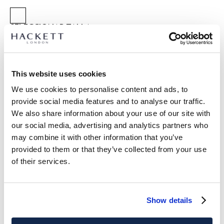
SELECCIONAR TALLA:
40
41
42
43
44
45
46
This website uses cookies
GUÍA DE TALLAS
We use cookies to personalise content and ads, to
DETALLES DEL PRODUCTO
provide social media features and to analyse our traffic.
We also share information about your use of our site with
ENVÍO Y DEVOLUCIONES
DESCRIPCIÓN
our social media, advertising and analytics partners who
HMS200062
may combine it with other information that you’ve
Envíos y devoluciones GRATUITOS
provided to them or that they’ve collected from your use
- Hackett Heritage
Envío Express gratuito 24-48 horas laborables
of their services.
- Chanclas con logo Hackett en la tira
- Suela de goma con logo en relieve en la plantilla
Envío seguro, responsable y conveniente GRATUITO en punto
- Logo No.1 Heritage
de entrega.
Show details
Click & Collect en tienda GRATUITO: máx 3 días laborables
CUIDADO
SUSCRÍBASE AHORA
y disfruta de un 10% de descuento en
No usar lejía