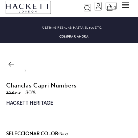
Menú
0
ÚLTIMAS REBAJAS:
HASTA EL 50% DTO.
COMPRAR AHORA
Chanclas Capri Numbers
original price 30 €
precio actual 21 €
- 30%
21 €
30 €
HACKETT HERITAGE
SELECCIONAR COLOR:
Navy