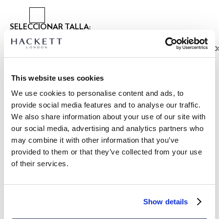
SELECCIONAR TALLA:
2 AÑOS
3 AÑOS
5 AÑOS
7 AÑOS
9 AÑOS
11 AÑOS
13 AÑOS
15 AÑO
GUÍA DE TALLAS
This website uses cookies
We use cookies to personalise content and ads, to
DETALLES DEL PRODUCTO
provide social media features and to analyse our traffic.
ENVÍO Y DEVOLUCIONES
We also share information about your use of our site with
DESCRIPCIÓN
our social media, advertising and analytics partners who
HK8000006
Envíos y devoluciones GRATUITOS
may combine it with other information that you’ve
- Hackett London
provided to them or that they’ve collected from your use
Envío Express gratuito 24-48 horas laborables
- Bermuda cargo lavada fit clásico
of their services.
- Material de algodón elástico
Envío seguro, responsable y conveniente GRATUITO en punto
- Cintura elástica con cordón
de entrega.
- Detalle de bolsillo cargo con cierre de botón
Click & Collect en tienda GRATUITO: máx 3 días laborables
- Presenta logo bordado
Show details
SUSCRÍBASE AHORA
y disfruta de un 10% de descuento en