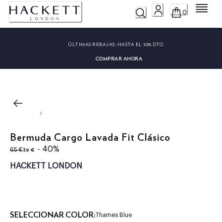
Menú
0
ÚLTIMAS REBAJAS:
HASTA EL 50% DTO.
COMPRAR AHORA
Bermuda Cargo Lavada Fit Clásico
original price 65 €
precio actual 39 €
- 40%
39 €
65 €
HACKETT LONDON
SELECCIONAR COLOR:
Thames Blue