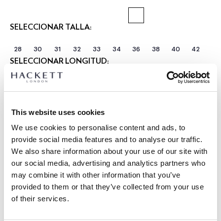
SELECCIONAR TALLA:
28
30
31
32
33
34
36
38
40
42
SELECCIONAR LONGITUD:
CORTO
REGULAR
LARGO
Talla modelo:
34 R
|
This website uses cookies
Altura modelo:
1.85 m
We use cookies to personalise content and ads, to
GUÍA DE TALLAS
provide social media features and to analyse our traffic.
We also share information about your use of our site with
DETALLES DEL PRODUCTO
our social media, advertising and analytics partners who
ENVÍO Y DEVOLUCIONES
may combine it with other information that you’ve
DESCRIPCIÓN
provided to them or that they’ve collected from your use
HM2100115
Envíos y devoluciones GRATUITOS
of their services.
-Hackett London
Envío Express gratuito 24-48 horas laborables
-Chino Kensington Fit Slim