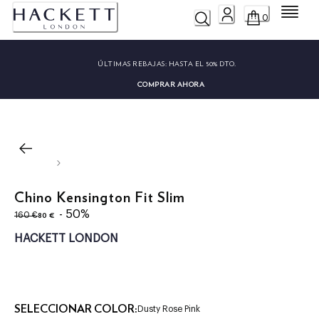
Menú
0
ÚLTIMAS REBAJAS:
HASTA EL 50% DTO.
COMPRAR AHORA
Chino Kensington Fit Slim
original price 160 €
precio actual 80 €
- 50%
80 €
160 €
HACKETT LONDON
SELECCIONAR COLOR:
Dusty Rose Pink