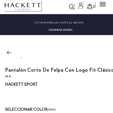
Menú
0
ÚLTIMAS REBAJAS:
HASTA EL 50% DTO.
COMPRAR AHORA
Pantalón Corto De Felpa Con Logo Fit Clásic
65 €
precio actual 65 €
HACKETT SPORT
SELECCIONAR COLOR:
Navy