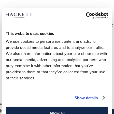
SELECCIONAR TALLA:
2 AÑOS
3 AÑOS
5 AÑOS
7 AÑOS
9 AÑOS
11 AÑOS
13 AÑOS
15 AÑO
This website uses cookies
GUÍA DE TALLAS
We use cookies to personalise content and ads, to
provide social media features and to analyse our traffic.
DETALLES DEL PRODUCTO
We also share information about your use of our site with
ENVÍO Y DEVOLUCIONES
our social media, advertising and analytics partners who
DESCRIPCIÓN
may combine it with other information that you’ve
HK5800036
Envíos y devoluciones GRATUITOS
provided to them or that they’ve collected from your use
- Hackett Sport
of their services.
Envío Express gratuito 24-48 horas laborables
- Pantalón corto de felpa fit clásico
- Tejido de mezcla de algodón elástico para mayor
Envío seguro, responsable y conveniente GRATUITO en punto
comodidad
de entrega.
Show details
- Logo de goma plana en la pierna izquierda
Click & Collect en tienda GRATUITO: máx 3 días laborables
1
Colores
65 €
precio actual 65 €
- Ribete micro en contraste en las costuras laterales
- De tal padre, tal hijo: versión infantil de la colección de
NAVY
SUSCRÍBASE AHORA
y disfruta de un 10% de descuento en
Allow all